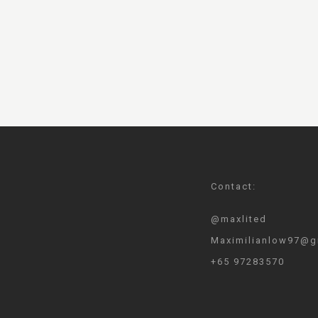
Contact:
@maxlited
Maximilianlow97@g
+65 97283570