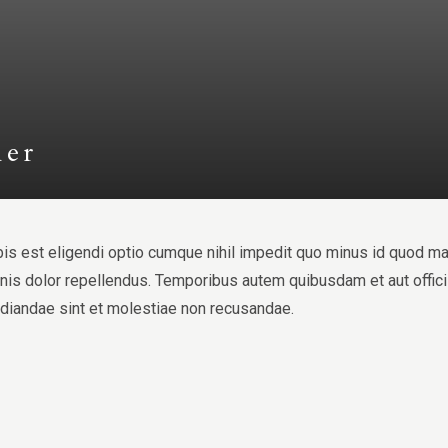
her
is est eligendi optio cumque nihil impedit quo minus id quod m
s dolor repellendus. Temporibus autem quibusdam et aut officii
udiandae sint et molestiae non recusandae.